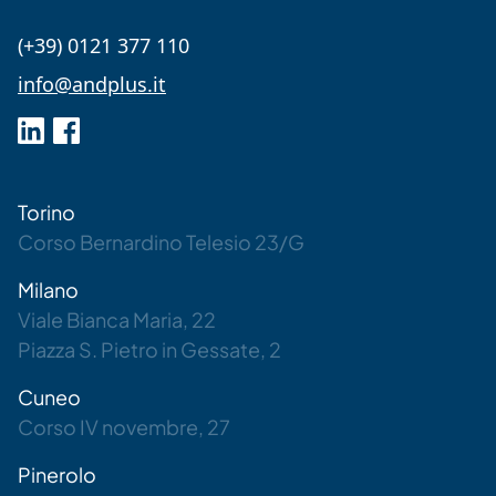
(+39) 0121 377 110
info@andplus.it
Visita il profilo LinkedIn
Visita il profilo Facebook
Torino
Corso Bernardino Telesio 23/G
Milano
Viale Bianca Maria, 22
Piazza S. Pietro in Gessate, 2
Cuneo
Corso IV novembre, 27
Pinerolo